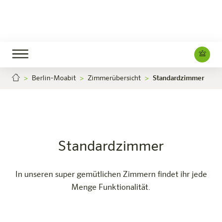
Berlin-Moabit
Zimmerübersicht
Standardzimmer
Standardzimmer
Jetzt buchen
Berlin-Moabit
Das Hotel
Zimmer & Angebote
Erleben
Infos
Standardzimmer
In unseren super gemütlichen Zimmern findet ihr jede
Menge Funktionalität.