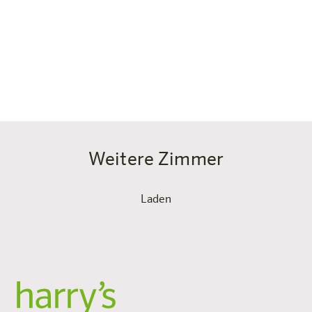
solltest. Im bequemen Sessel mit Hocker legst du nach
einem anstrengenden Tag die Füße hoch und schaust
deinen Lieblingsfilm auf dem Flatscreen TV. Für Netflix,
Video Calls und Co. steht dir im gesamten Hotel das
WLAN natürlich kostenfrei zur Verfügung.
Weitere Zimmer
Laden