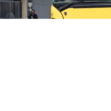
Nasz hotel w Berlinie Moabit
Zoologicznego i słynnej ulicy Kur
wyśmienitą kuchnię – wszystko 