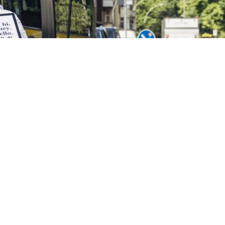
ego dworca kolejowego, Ogrodu
odnowę biologiczną, zwiedzanie czy
„U Turmstraße” tuż za drzwiami,