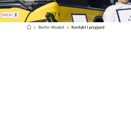
Berlin-Moabit
Kontakt i przyjazd
harry's home Berlin
Jak nas znaleźć
 jest idealnie położony zaledwie kilka minut od główn
fürstendamm. Niezależnie od tego, czy chodzi o zakupy, 
jest w bezpośrednim sąsiedztwie. Dzięki przystankowi 