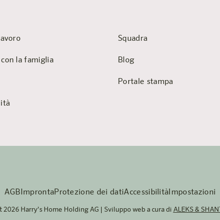
lavoro
Squadra
 con la famiglia
Blog
Portale stampa
ità
AGB
Impronta
Protezione dei dati
Accessibilità
Impostazioni
t 2026 Harry’s Home Holding AG | Sviluppo web a cura di
ALEKS & SHA