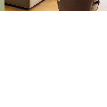
Con il miele del nostro allevamento di api
Colazione regionale
La colazione all’Harry’s Home Berlin-Moabit è l’inizio
perfetto della giornata. Il buffet offre piatti caldi a base
di uova, macedonia di frutta fresca, salumi e formaggi
regionali, muesli, torte fatte in casa e miele
proveniente dai nostri alveari. Specialità di caffè di alta
qualità, tè e succhi di frutta completano l’offerta.