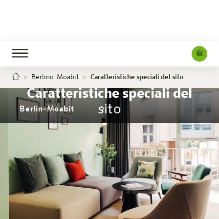
Berlino-Moabit
Caratteristiche speciali del sito
Caratteristiche speciali del
sito
Berlin-Moabit
L'hotel
Camere e offerte
Esperienza
Info