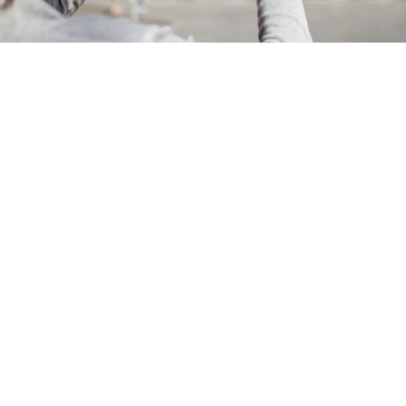
Summer in the City
Willkommen in Berlin
Willkommen im harry’s home Berlin-Moabit, dein Hotel
im Herzen von Berlin, das dir den perfekten
Ausgangspunkt für erlebnisreiche Sommeraktivitäten in
der Hauptstadt bietet. Ob du die pulsierende
Atmosphäre der Stadt, kulturelle Highlights oder
entspannte Stunden im Grünen genießen möchtest, bei
uns beginnt deine Sommerreise.