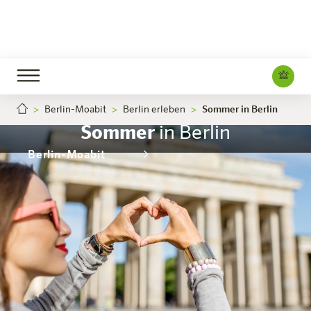
Berlin-Moabit
Berlin erleben
Sommer in Berlin
Sommer
in Berlin
Berlin-Moabit
Das Hotel
Zimmer & Angebote
Erleben
Infos