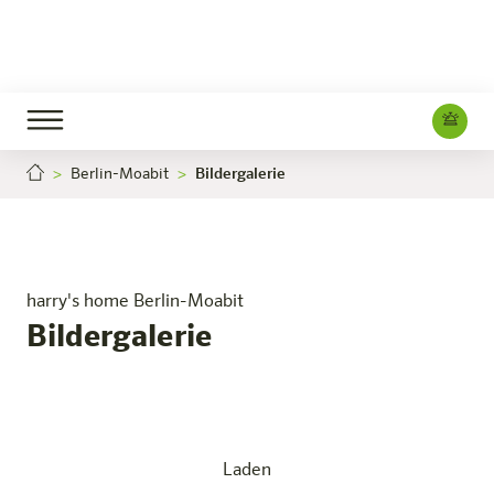
Berlin-Moabit
Bildergalerie
Berlin-Moabit
Das Hotel
Zimmer & Angebote
Erleben
Infos
harry's home Berlin-Moabit
Bildergalerie
Laden