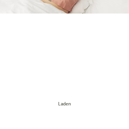
Unsere Angebote
Unsere Mission: Ein Städtetrip nach Berlin soll für jeden
erschwinglich sein – das machen wir mit unseren
attraktiven Vorteilsangeboten möglich! Ob spontan
oder frühzeitig geplant, bei harry’s home Berlin-Moabit
könnt ihr das ganze Jahr über großartige Deals
entdecken und euren Aufenthalt in der aufregenden
Großstadt genießen, ohne euer Budget zu belasten.
Laden