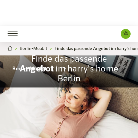
Berlin-Moabit
Finde das passende Angebot im harry's hom
Finde das passende
Angebot
im harry's home
Berlin-Moabit
Berlin
Das Hotel
Zimmer & Angebote
Erleben
Infos